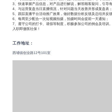
3、快速掌握产品信息，对产品进行解说，解答顾客疑问，引导
4、与运营复盘当日直播情况，针对问题当天改善并形成复盘表
5、跟踪直播平台活动推广效果，做好数据分析反馈及总结并反
6、每周至少配合一次短视频拍摄，拍摄时间会提前一天通知；
7、遵守公司的打卡、请假等制度，积极参加公司的例会及培训
入职即缴医社保！
工作地址：
西埔镇创业路12号101室