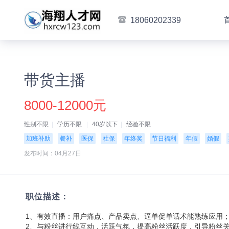
18060202339
带货主播
8000-12000元
性别不限
学历不限
40岁以下
经验不限
加班补助
餐补
医保
社保
年终奖
节日福利
年假
婚假
发布时间：04月27日
职位描述：
1、有效直播：用户痛点、产品卖点、逼单促单话术能熟练应用
2、与粉丝进行线互动，活跃气氛，提高粉丝活跃度，引导粉丝