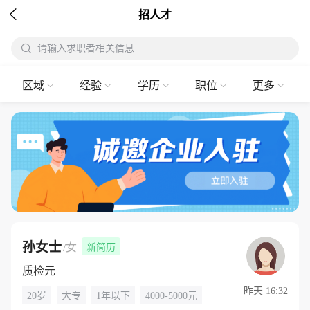

招人才

请输入求职者相关信息
搜
区域
经验
学历
职位
更多





孙女士
/女
新简历
质检元
昨天 16:32
20岁
大专
1年以下
4000-5000元