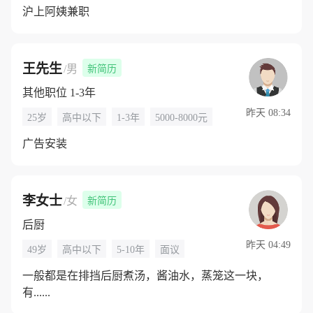
沪上阿姨兼职
王先生
/男
新简历
其他职位 1-3年
昨天 08:34
25岁
高中以下
1-3年
5000-8000元
广告安装
李女士
/女
新简历
后厨
昨天 04:49
49岁
高中以下
5-10年
面议
一般都是在排挡后厨煮汤，酱油水，蒸笼这一块，
有......