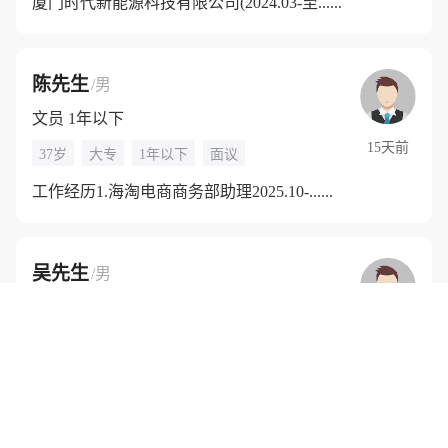
厦门时代新能源科技有限公司(2024.03-至......
陈先生
/男
文员 1年以下
15天前
37岁
大专
1年以下
面议
工作经历1.海淘电商商务部助理2025.10-......
吴先生
/男
其他职位 10年以上
30天以内
29岁
高中
10年以上
4000-5000元
在厦门金旅客车上了6年，养过虾养过牛蛙