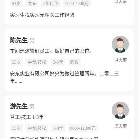
13天前
21岁
大专
1年以下
3000-4000元
实习生找实习无相关工作经验
陈先生
/男
车间巡逻管好员工。做好自己的职位。
14天前
25岁
中专/技校
3-5年
面议
安东实业有限公司好只为做过管理两年。二零二三
年......
游先生
/男
普工/技工 1-3年
15天前
33岁
中专/技校
1-3年
8000-12000元